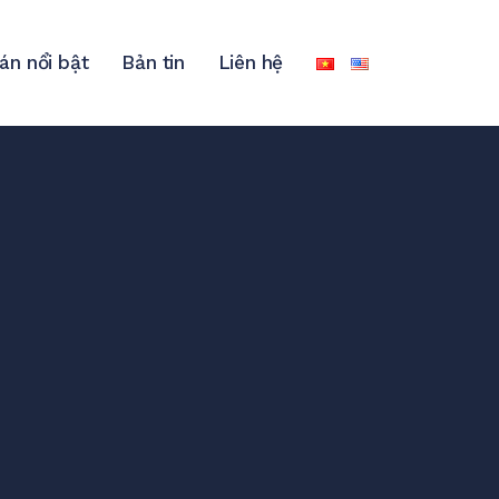
án nổi bật
Bản tin
Liên hệ