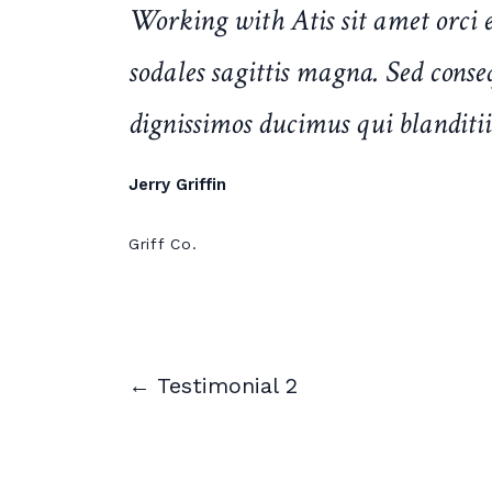
Working with Atis sit amet orci e
sodales sagittis magna. Sed conseq
dignissimos ducimus qui blanditi
Jerry Griffin
Griff Co.
← Testimonial 2