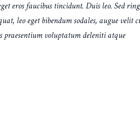
get eros faucibus tincidunt. Duis leo. Sed rin
uat, leo eget bibendum sodales, augue velit cu
is praesentium voluptatum deleniti atque