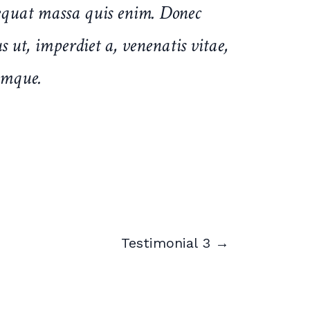
nsequat massa quis enim. Donec
us ut, imperdiet a, venenatis vitae,
emque.
Testimonial 3 →