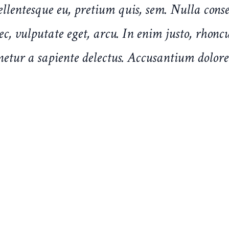
pellentesque eu, pretium quis, sem. Nulla co
nec, vulputate eget, arcu. In enim justo, rhonc
netur a sapiente delectus. Accusantium dolor